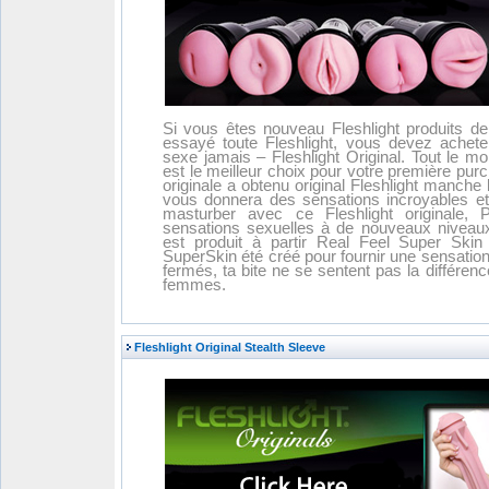
Si vous êtes nouveau Fleshlight produits de
essayé toute Fleshlight, vous devez achete
sexe jamais – Fleshlight Original. Tout le mo
est le meilleur choix pour votre première purc
originale a obtenu original Fleshlight manche 
vous donnera des sensations incroyables et 
masturber avec ce Fleshlight originale,
sensations sexuelles à de nouveaux niveaux 
est produit à partir Real Feel Super Skin 
SuperSkin été créé pour fournir une sensation
fermés, ta bite ne se sentent pas la différenc
femmes.
Fleshlight Original Stealth Sleeve