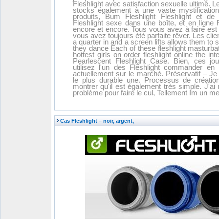
Fleshlight avec satisfaction sexuelle ultime.
stocks également à une vaste mystification 
produits, Bum Fleshlight Fleshlight et de 
Fleshlight sexe dans une boîte, et en ligne Fl
encore et encore. Tous vous avez à faire es
vous avez toujours été parfaite rêver. Les clie
a quarter in and a screen lifts allows them t
they dance Each of these fleshlight masturba
hottest girls on order fleshlight online the i
Pearlescent Fleshlight Case
. Bien, ces jo
utilisez l'un des Fleshlight commander en 
actuellement sur le marché. Préservatif – J
le plus durable une. Processus de création
montrer qu'il est également très simple. J'ai
problème pour faire le cul, Tellement Im un 
Cas Fleshlight – noir, argent,