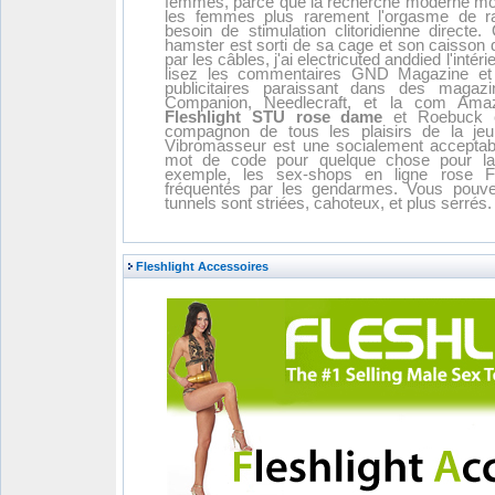
femmes, parce que la recherche moderne mont
les femmes plus rarement l'orgasme de ra
besoin de stimulation clitoridienne directe
hamster est sorti de sa cage et son caisson
par les câbles, j'ai electricuted anddied l'intér
lisez les commentaires GND Magazine et 
publicitaires paraissant dans des ma
Companion, Needlecraft, et la com Ama
Fleshlight STU rose dame
et Roebuck ca
compagnon de tous les plaisirs de la jeu
Vibromasseur est une socialement accepta
mot de code pour quelque chose pour la 
exemple, les sex-shops en ligne rose 
fréquentés par les gendarmes. Vous pouvez
tunnels sont striées, cahoteux, et plus serrés.
Fleshlight Accessoires