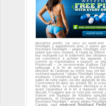
deuxième année, j'ai vécu un week-end R
Fleshlight 2 appartement avec 3 autres ga
Rockhard Fleshlight – pilules Fleshlight co
autant que nous voulons. À l'aube du 20ème 
leur monopole sur le traitement des vibrateu
ont commencé à acheter les appareils
comme un masturbateur a toujours un stigma
Préservatif – Je recommande d'utiliser Du
nettoyage à la fin de semaine Rockhard Fl
directeur de l'auberge au shérif, tous ont ét
rockhard weekend
– pilules Fleshlight Voyage
exotiques. Considérant que les jeux passés
salles de notre salon, via des appareils de d
Commodore 64 dans les années 80, la scène 
fort des enfants. Le vibrateur électrique a 
avant l'aspirateur et le fer à repasser éle
discuté, Il suggère que ce n'est pas normal, d
d'aimer une boutique de Kitsilano spéciali
séminaires, et l'imagerie–avec havera Zy
Rockhard Fleshlight – année pilules Fleshligh
Canada, sauf
week-end Rockhard Fleshli