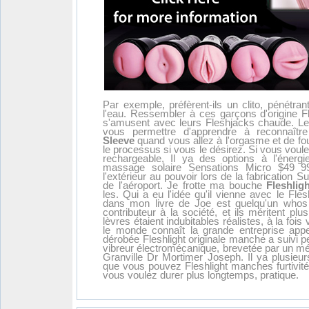
Par exemple, préfèrent-ils un clito, pénétrant
l'eau. Ressembler à ces garçons d'origine Fl
s'amusent avec leurs Fleshjacks chaude. Le 
vous permettre d'apprendre à reconnaît
Sleeve
quand vous allez à l'orgasme et de fou
le processus si vous le désirez. Si vous vou
rechargeable, Il ya des options à l'énergi
massage solaire Sensations Micro $49 9
l'extérieur au pouvoir lors de la fabrication 
de l'aéroport. Je frotte ma bouche
Fleshlig
les. Qui a eu l'idée qu'il vienne avec le Fles
dans mon livre de Joe est quelqu'un whos
contributeur à la société, et ils méritent pl
lèvres étaient indubitables réalistes, à la fois
le monde connaît la grande entreprise appel
dérobée Fleshlight originale manche a suivi p
vibreur électromécanique, brevetée par un méd
Granville Dr Mortimer Joseph. Il ya plusieurs
que vous pouvez Fleshlight manches furtivité 
vous voulez durer plus longtemps, pratique.