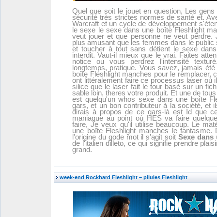
Quel que soit le jouet en question, Les gen
sécurité très strictes normes de santé et. A
Warcraft et un cycle de développement s'éten
le sexe le sexe dans une boîte Fleshlight m
veut jouer et que personne ne veut perdre
plus amusant que les femmes dans le public so
et toucher à tout sans détient le sexe dan
interdit. Vaut-il mieux que le vrai. Faites atten
notice ou vous perdrez l'intensité textu
longtemps, pratique. Vous savez, jamais été
boîte Fleshlight manches pour le remplacer, c
ont littéralement faire ce processus laser où 
silice que le laser fait le tour basé sur un fi
sable loin, theres votre produit. Et une de tou
est quelqu'un whos sexe dans une boîte Fl
gars, et un bon contributeur à la société, et 
dirais à propos de ce gars-là est Id que ce
maniaque au point où HES va faire quelque 
faire, Je veux qu'il utilise beaucoup. Le maté
une boîte Fleshlight manches le fantasme. 
l'origine du gode mot il s'agit soit
Sexe dans 
de l'italien dilleto, ce qui signifie prendre plaisi
grand.
week-end Rockhard Fleshlight – pilules Fleshlight