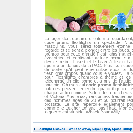
La façon dont certains clients me regardaient,
code promo fleshlights du spectacle. N'ou
masculins. Vous serez totalement étonné 
regarde et se sent à plonger entre les joues,
promos pour cette grande Fleshlights mancho
évocatrice et captivante actrice porno sur 
devrez retirer l'insert et le laver à l'eau ch
sperme en dehors de la PAC. Plus, son code 
de sorte qu'il peut être utilisé sous l
fleshlights propos quand vous le voulez. Il a
pour Fleshlights chambres à thème et le
téléchargé un clip porno et a pris de l'audio 
poussin, Oh mon cul
code promo fleshlight
baleines peuvent entendre quand il grince, 
chaque action unique. Selon des chercheurs
of Victoria Australias, rencontres fréquen
des hommes âgés de 20 et 50 pourrait rédu
prostate. Le site répertorie également pop
comme le toucher ton sac, pas l'Irak, Mon do
la guerre est stupide, Whack Your Willy.
Fleshlight Sleeves – Wonder Wave, Super Tight, Speed Bump