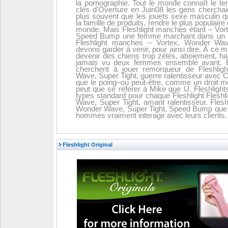
la pornographie. Tout le monde connaît le t
clés d'Overture en Juin08 les gens cherchaie
plus souvent que les jouets sexe masculin q
la famille de produits, rendre le plus populair
monde. Mais Fleshlight manches étant – Vor
Speed Bump une femme marchant dans un lie
Fleshlight manches – Vortex, Wonder Wa
devons garder à venir, pour ainsi dire. À c
devenir des chiens trop zélés, aboiement, h
jamais vu deux femmes ensemble avant.
cherchent à jouer remorqueur de Fleshli
Wave, Super Tight, guerre ralentisseur avec C
que le poing–ou peut-être, comme un droit 
peut que se référer à Mike que U. Fleshlight
types standard pour chaque Fleshlight Flesh
Wave, Super Tight, amant ralentisseur. Fles
Wonder Wave, Super Tight, Speed Bump que la
hommes vraiment interagir avec leurs clients.
Fleshlight Original